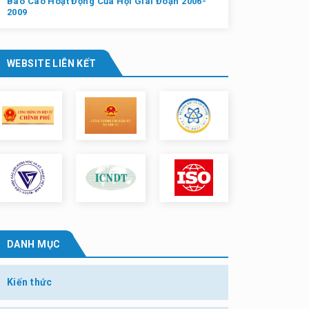
Báo Cáo Hoạt Động Của Hội Giai Đoạn 2006-
2009
WEBSITE LIÊN KẾT
DANH MỤC
Kiến thức