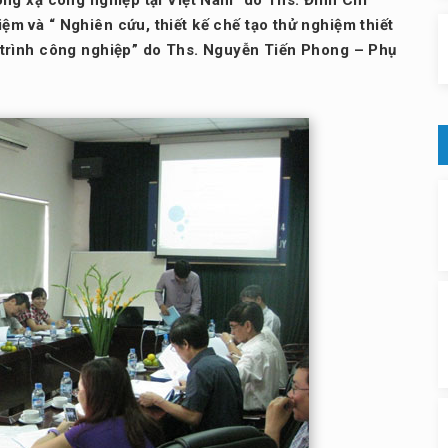
ng xạ công nghiệp tại Việt Nam” do Ths. Đinh Chí
m và “ Nghiên cứu, thiết kế chế tạo thử nghiệm thiết
 trình công nghiệp” do Ths. Nguyễn Tiến Phong – Phụ